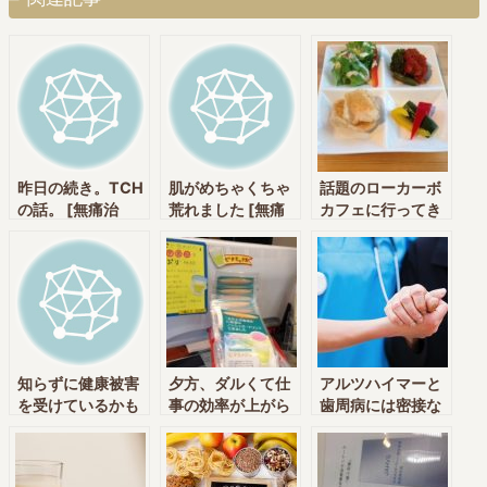
昨日の続き。TCH
肌がめちゃくちゃ
話題のローカーボ
の話。 [無痛治
荒れました [無痛
カフェに行ってき
療・削らない・予
治療・削らない・
ました。[無痛治
防歯科・栄養療法
予防歯科・栄養療
療・削らない・予
実践クリニックの
法実践クリニック
防歯科・栄養療法
神田中央通りいけ
の神田中央通りい
実践クリニックの
むら歯科 神田
けむら歯科 神田
神田中央通りいけ
駅・新日本橋駅]
駅・新日本橋駅]
むら歯科 神田
駅・新日本橋駅]
知らずに健康被害
夕方、ダルくて仕
アルツハイマーと
を受けているかも
事の効率が上がら
歯周病には密接な
しれません。 [無
ない方[無痛治療・
関係があるんで
痛治療・削らな
削らない・予防歯
す！歯医者が詳し
い・予防歯科・栄
科・栄養療法実践
く説明！