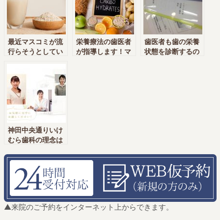
養療法実践クリニ
クリニックの神田
ックの神田中央通
中央通りいけむら
りいけむら歯科
歯科 神田駅・新
神田駅・新日本橋
日本橋駅]
駅]
最近マスコミが流
栄養療法の歯医者
歯医者も歯の栄養
行らそうとしてい
が指導します！マ
状態を診断するの
るライスミルクの
マさんが赤ちゃん
がキモ！本物の医
話
にしてあげられる
者は共通してます
こと
神田中央通りいけ
むら歯科の理念は
スタッフと共有。
お題目じゃなくて
実践中！
▲来院のご予約をインターネット上からできます。