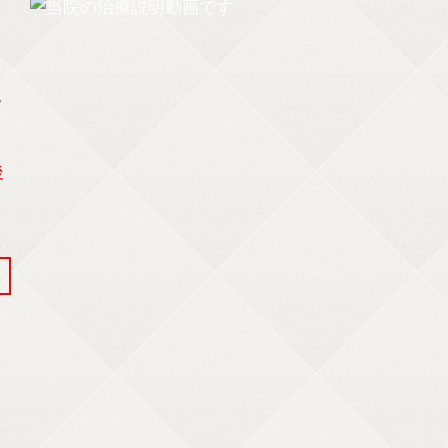
ク
後
。