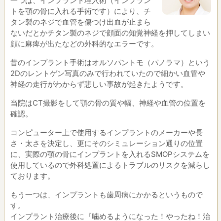
一つは、インプラント埋入術（インプラン
トを顎の骨に入れる手術です）により、チ
タン製のネジで血管を傷つけ出血が止まら
ないだとかチタン製のネジで顔面の知覚神経を押してしまい
顔に麻痺が出たなどの外科的なエラーです。
昔のインプラント手術はオルソパントモ（パノラマ）という
2Dのレントゲン写真のみで行われていたので細かい血管や
神経の走行がわからず悲しい事故が起きたようです。
当院はCT撮影をして顎の骨の質や幅、神経や血管の位置を
確認。
コンピューター上で使用するインプラントのメーカーや長
さ・太さを決定し、更にそのシミュレーション通りの位置
に、実際の顎の骨にインプラントを入れるSMOPシステムを
使用しているので外科処置によるトラブルのリスクを減らし
ております。
もう一つは、インプラントも歯周病にかかるというもので
す。
インプラント治療後に『噛めるようになった！やったね！治