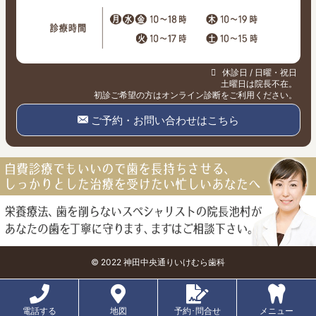
休診日 / 日曜・祝日
土曜日は院長不在。
初診ご希望の方はオンライン診断をご利用ください。
ご予約・お問い合わせはこちら
© 2022 神田中央通りいけむら歯科
電話する
電話する
地図
地図
予約･問合せ
予約･問合せ
メニュー
メニュー