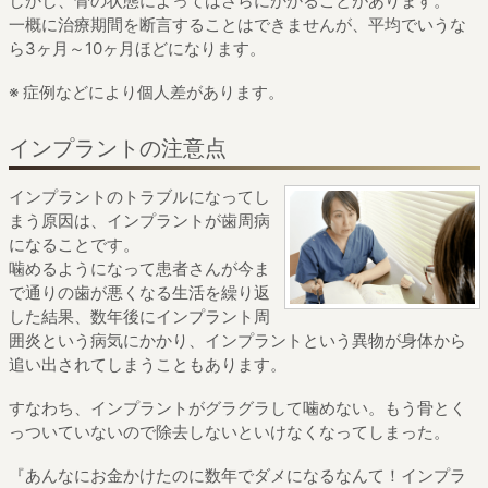
しかし、骨の状態によってはさらにかかることがあります。
一概に治療期間を断言することはできませんが、
平均でいうな
ら3ヶ月～10ヶ月ほどになります。
※ 症例などにより個人差があります。
インプラントの注意点
インプラントのトラブルになってし
まう原因は、
インプラントが歯周病
になることです。
噛めるようになって患者さんが
今ま
で通りの歯が悪くなる生活を繰り返
した結果、
数年後にインプラント周
囲炎という病気にかかり、
インプラントという異物が身体から
追い出されてしまうこともあります。
すなわち、インプラントがグラグラして噛めない。
もう骨とく
っついていないので除去しないといけなくなってしまった。
『あんなにお金かけたのに数年でダメになるなんて！
インプラ