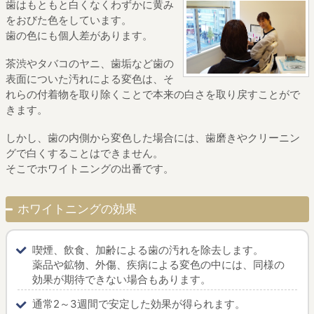
歯はもともと白くなく
わずかに黄み
をおびた色をしています。
歯の色にも個人差があります。
茶渋やタバコのヤニ、
歯垢など歯の
表面についた汚れによる変色は、
そ
れらの付着物を取り除くことで
本来の白さを取り戻すことがで
きます。
しかし、歯の内側から変色した場合には、
歯磨きやクリーニン
グで白くすることはできません。
そこでホワイトニングの出番です。
ホワイトニングの効果
喫煙、飲食、加齢による歯の汚れを除去します。
薬品や鉱物、外傷、疾病による変色の中には、
同様の
効果が期待できない場合もあります。
通常2～3週間で安定した効果が得られます。