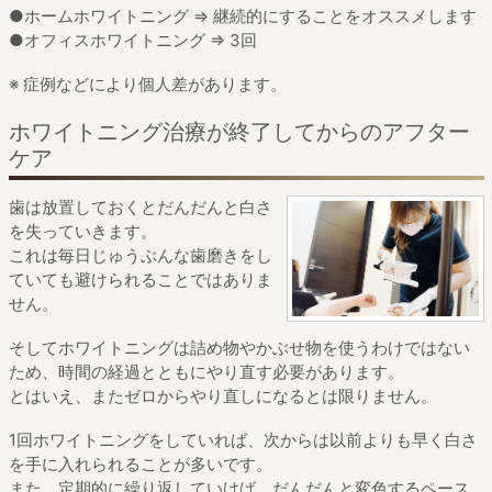
●ホームホワイトニング ⇒ 継続的にすることをオススメします
●オフィスホワイトニング ⇒ 3回
※ 症例などにより個人差があります。
ホワイトニング治療が終了してからのアフター
ケア
歯は放置しておくとだんだんと白さ
を失っていきます。
これは毎日じゅうぶんな歯磨きをし
ていても
避けられることではありま
せん。
そしてホワイトニングは
詰め物やかぶせ物を使うわけではない
ため、
時間の経過とともにやり直す必要があります。
とはいえ、またゼロからやり直しになるとは限りません。
1回ホワイトニングをしていれば、
次からは以前よりも早く白さ
を手に入れられることが多いです。
また、定期的に繰り返していけば、
だんだんと変色するペース