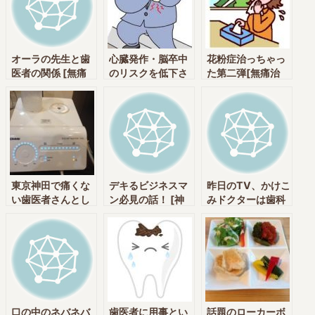
オーラの先生と歯
心臓発作・脳卒中
花粉症治っちゃっ
医者の関係 [無痛
のリスクを低下さ
た第二弾[無痛治
治療・削らない・
せる方法[無痛治
療・削らない・予
予防歯科・栄養療
療・削らない・予
防歯科・栄養療法
法実践クリニック
防歯科・栄養療法
実践クリニックの
の神田中央通りい
実践クリニックの
神田中央通りいけ
けむら歯科 神田
神田中央通りいけ
むら歯科 神田
駅・新日本橋駅]
むら歯科 神田
駅・新日本橋駅]
駅・新日本橋駅]
東京神田で痛くな
デキるビジネスマ
昨日のTV、かけこ
い歯医者さんとし
ン必見の話！ [神
みドクターは歯科
てやっている理由
田中央通りいけむ
ドックでしたね[無
ら歯科 神田駅・
痛治療・削らな
新日本橋駅]
い・予防歯科・栄
養療法実践クリニ
ックの神田中央通
りいけむら歯科
神田駅・新日本橋
口の中のネバネバ
歯医者に用事とい
駅]
話題のローカーボ