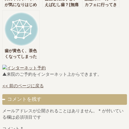
が気になりはじめ
えばむし歯？[無痛
カフェに行ってき
ました。[無痛治
治療・削らない・
ました。[無痛治
療・削らない・予
予防歯科・栄養療
療・削らない・予
防歯科・栄養療法
法実践クリニック
防歯科・栄養療法
実践クリニックの
の神田中央通りい
実践クリニックの
神田中央通りいけ
けむら歯科 神田
神田中央通りいけ
むら歯科 神田
駅・新日本橋駅]
むら歯科 神田
駅・新日本橋駅]
駅・新日本橋駅]
歯が黄色く、茶色
くなってしまった
とお悩みの方へ
[神田中央通りいけ
むら歯科 神田・新
▲来院のご予約をインターネット上からできます。
日本橋]
<< 前のページに戻る
コメントを残す
メールアドレスが公開されることはありません。
*
が付いてい
る欄は必須項目です
コメント
*