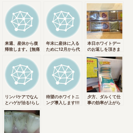
田中央通りいけむ
無事出産しまし
央通りいけむら歯
ら歯科 神田駅・
た。 [神田中央通
科 神田駅・新日
新日本橋駅]
りいけむら歯科
本橋駅]
神田駅・新日本橋
駅]
来週、産休から復
年末に産休に入る
本日ホワイトデー
帰致します。[無痛
ために12月から代
のお返しを頂きま
治療・削らない・
わりの先生に来て
した。[無痛治療・
予防歯科・栄養療
頂いています。[神
削らない・予防歯
法実践クリニック
田中央通りいけむ
科・栄養療法実践
の神田中央通りい
ら歯科 神田駅・
クリニックの神田
けむら歯科 神田
新日本橋駅
中央通りいけむら
駅・新日本橋駅]
歯科 神田駅・新
日本橋駅]
リンパケアでなん
待望のホワイトニ
夕方、ダルくて仕
とハゲが治る!らし
ング導入します!!!
事の効率が上がら
い・・・[無痛治
[無痛治療・削らな
ない方[無痛治療・
療・削らない・予
い・予防歯科・栄
削らない・予防歯
防歯科・栄養療法
養療法実践クリニ
科・栄養療法実践
実践クリニックの
ックの神田中央通
クリニックの神田
神田中央通りいけ
りいけむら歯科
中央通りいけむら