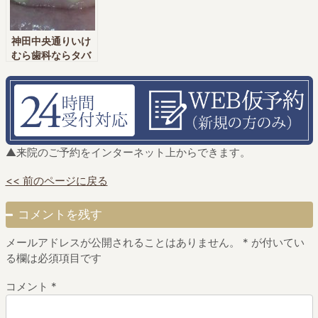
むら歯科 神田
神田駅・新日本橋
歯科 神田駅・新
駅・新日本橋駅]
駅]
日本橋駅]
神田中央通りいけ
むら歯科ならタバ
コのヤニ・茶渋の
類はすぐ取れま
す。
▲来院のご予約をインターネット上からできます。
<< 前のページに戻る
コメントを残す
メールアドレスが公開されることはありません。
*
が付いてい
る欄は必須項目です
コメント
*