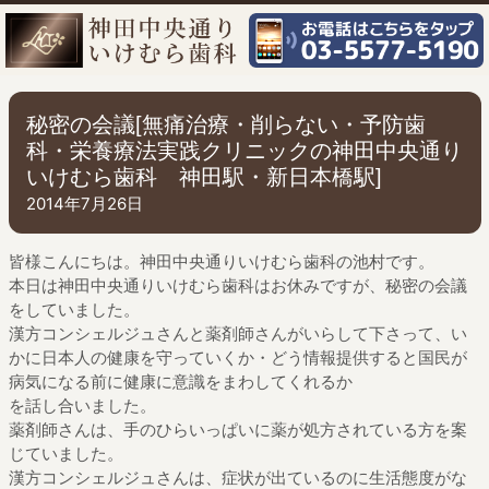
秘密の会議[無痛治療・削らない・予防歯
科・栄養療法実践クリニックの神田中央通り
いけむら歯科 神田駅・新日本橋駅]
2014年7月26日
皆様こんにちは。神田中央通りいけむら歯科の池村です。
本日は神田中央通りいけむら歯科はお休みですが、秘密の会議
をしていました。
漢方コンシェルジュさんと薬剤師さんがいらして下さって、い
かに日本人の健康を守っていくか・どう情報提供すると国民が
病気になる前に健康に意識をまわしてくれるか
を話し合いました。
薬剤師さんは、手のひらいっぱいに薬が処方されている方を案
じていました。
漢方コンシェルジュさんは、症状が出ているのに生活態度がな