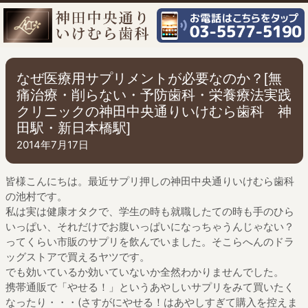
なぜ医療用サプリメントが必要なのか？[無
痛治療・削らない・予防歯科・栄養療法実践
クリニックの神田中央通りいけむら歯科 神
田駅・新日本橋駅]
2014年7月17日
皆様こんにちは。最近サプリ押しの神田中央通りいけむら歯科
の池村です。
私は実は健康オタクで、学生の時も就職したての時も手のひら
いっぱい、それだけでお腹いっぱいになっちゃうんじゃない？
ってくらい市販のサプリを飲んでいました。そこらへんのドラ
ッグストアで買えるヤツです。
でも効いているか効いていないか全然わかりませんでした。
携帯通販で「やせる！」というあやしいサプリをみて買いたく
なったり・・・(さすがにやせる！はあやしすぎて購入を控えま