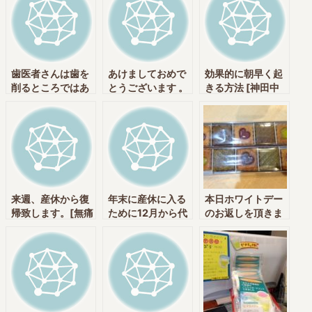
歯医者さんは歯を
あけましておめで
効果的に朝早く起
削るところではあ
とうございます 。
きる方法 [神田中
りません。[神田中
無事出産しまし
央通りいけむら歯
央通りいけむら歯
た。 [神田中央通
科 神田駅・新日
科 神田駅・新日
りいけむら歯科
本橋駅]
本橋駅]
神田駅・新日本橋
駅]
来週、産休から復
年末に産休に入る
本日ホワイトデー
帰致します。[無痛
ために12月から代
のお返しを頂きま
治療・削らない・
わりの先生に来て
した。[無痛治療・
予防歯科・栄養療
頂いています。[神
削らない・予防歯
法実践クリニック
田中央通りいけむ
科・栄養療法実践
の神田中央通りい
ら歯科 神田駅・
クリニックの神田
けむら歯科 神田
新日本橋駅
中央通りいけむら
駅・新日本橋駅]
歯科 神田駅・新
日本橋駅]