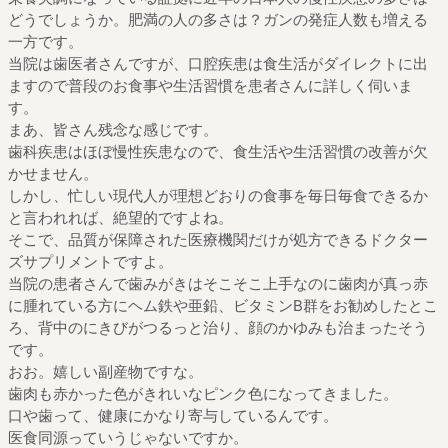
どうでしょうか。肥満の人の多さは？ガンの発症人数も増える
一方です。
当院は歯医者さんですが、口腔疾患は食生活がダイレクトに出
ますので普段のお食事や生活習慣を患者さんに詳しく伺いま
す。
まあ、皆さん残念な感じです。
歯科疾患はほぼ慢性疾患なので、食生活や生活習慣の改善が欠
かせません。
しかし、忙しい現代人が理想どおりの食事を毎日毎食できるか
と言われれば、絶望的ですよね。
そこで、品質が保障された医療機関だけが処方できるドクター
ズサプリメントですよ。
当院の患者さんで歯みがきはそこそこ上手なのに歯肉が真っ赤
に腫れている方にヘム鉄や亜鉛、ビタミンB群をお勧めしたとこ
ろ、背中のにきびがつるっと治り、顔のかゆみも治まったそう
です。
おお。嬉しい副産物ですな。
歯肉も赤かった色がきれいなピンク色になってきました。
口や歯って、健康にかなり寄与しているんです。
医食同源っていうじゃないですか。