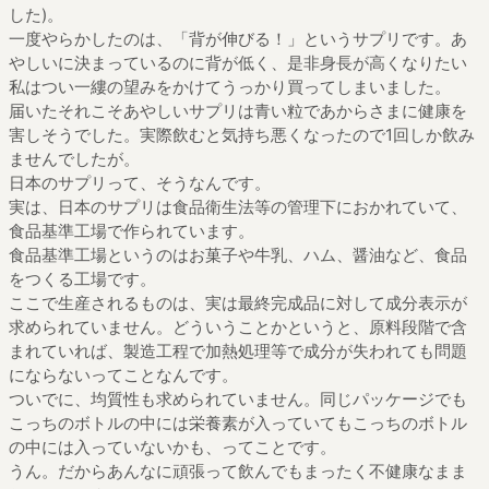
した)。
一度やらかしたのは、「背が伸びる！」というサプリです。あ
やしいに決まっているのに背が低く、是非身長が高くなりたい
私はつい一縷の望みをかけてうっかり買ってしまいました。
届いたそれこそあやしいサプリは青い粒であからさまに健康を
害しそうでした。実際飲むと気持ち悪くなったので1回しか飲み
ませんでしたが。
日本のサプリって、そうなんです。
実は、日本のサプリは食品衛生法等の管理下におかれていて、
食品基準工場で作られています。
食品基準工場というのはお菓子や牛乳、ハム、醤油など、食品
をつくる工場です。
ここで生産されるものは、実は最終完成品に対して成分表示が
求められていません。どういうことかというと、原料段階で含
まれていれば、製造工程で加熱処理等で成分が失われても問題
にならないってことなんです。
ついでに、均質性も求められていません。同じパッケージでも
こっちのボトルの中には栄養素が入っていてもこっちのボトル
の中には入っていないかも、ってことです。
うん。だからあんなに頑張って飲んでもまったく不健康なまま