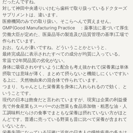
だったんですね。
対して神田中央通りいけむら歯科で取り扱っているドクターズ
サプリメントは、違います。
医療機関のみでの取り扱い。そこらへんで買えません。
GMP(Good Manufacturing Practice ：薬事法に基づいて厚生
労働大臣が定めた、医薬品等の製造及び品質管理の基準)工場で
作られています。
おお。なんか凄いですね。どういうことかというと、
最終完成品に表示されたすべての成分が均質に入っている。
常温で2年間品質の劣化がない。
身体に吸収されやすいように配合も考え抜かれて(栄養素は単体
摂取では意味が薄く、まとめて摂らないと機能しにくいです)い
る上に、天然物由来の混合体で作られています。
つまり、ちゃんとした栄養素を身体に入れられるので効く、と
いうことです。
現代の日本は飽食だと言われていますが、現実は企業の利益優
先で外食産業もスーパーのお惣菜も食品添加物・粗悪な油・人
工調味料だらけの食事でまともな栄養は摂れていない方がほと
んどです。普通に売っている野菜も昔に比べて栄養が含まれて
いないとか。
栄養失調になっている証拠に近年の日本人の慢性疾患の多さは