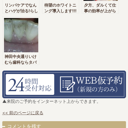
リンパケアでなん
待望のホワイトニ
夕方、ダルくて仕
とハゲが治る!らし
ング導入します!!!
事の効率が上がら
い・・・[無痛治
[無痛治療・削らな
ない方[無痛治療・
療・削らない・予
い・予防歯科・栄
削らない・予防歯
防歯科・栄養療法
養療法実践クリニ
科・栄養療法実践
実践クリニックの
ックの神田中央通
クリニックの神田
神田中央通りいけ
りいけむら歯科
中央通りいけむら
むら歯科 神田
神田駅・新日本橋
歯科 神田駅・新
駅・新日本橋駅]
駅]
日本橋駅]
神田中央通りいけ
むら歯科ならタバ
コのヤニ・茶渋の
類はすぐ取れま
す。
▲来院のご予約をインターネット上からできます。
<< 前のページに戻る
コメントを残す