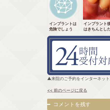
科 神田・新日本
田中央通りい
橋]
むら歯科 神田
新日本橋]
インプラントは
インプラント
危険でしょう
はきちんとし
か？ [神田中央
メインテナン
通りいけむら歯
が必要です。
科 神田・新日本
[神田中央通り
橋]
けむら歯科 神
田・新日本橋]
▲来院のご予約をインターネット
<< 前のページに戻る
コメントを残す