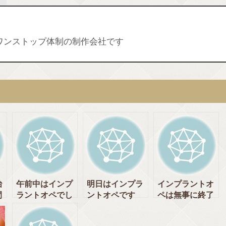
ワンストップ体制の制作会社です
治
午前中はインプ
明日はインプラ
インプラントオ
間
ラントオペでし
ントオペです
ペは無事に終了
。
た。 [神田中央
[神田中央通りい
しました。 [神
通りいけむら歯
けむら歯科 神
田中央通りいけ