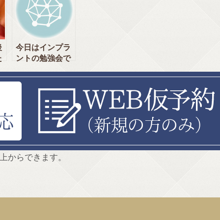
け
科 神田・新日本
田・新日本橋]
むら歯科 神田・
・
橋]
新日本橋]
後
今日はインプラ
た
ントの勉強会で
ス
す。 [神田中央
通りいけむら歯
い
科 神田駅・新
日本橋駅]
上からできます。