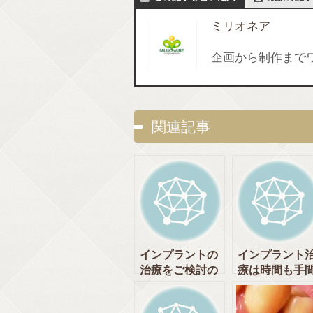
ミリオネア
企画から制作まで
関連記事
インプラントの
インプラント
治療をご検討の
療は時間も手
方へ [神田中央
もかかります
通りいけむら歯
でも・・・ [神