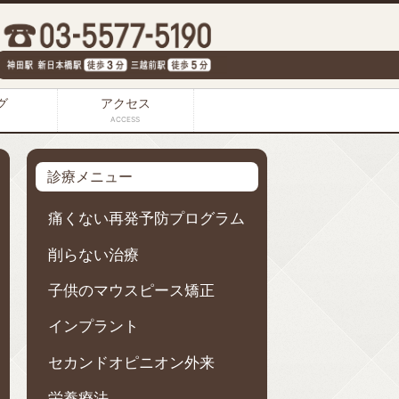
グ
アクセス
ACCESS
診療メニュー
痛くない再発予防プログラム
削らない治療
子供のマウスピース矯正
インプラント
セカンドオピニオン外来
栄養療法