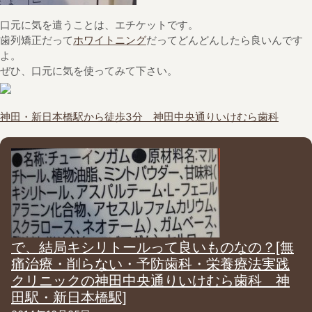
口元に気を遣うことは、エチケットです。
歯列矯正だって
ホワイトニング
だってどんどんしたら良いんです
よ。
ぜひ、口元に気を使ってみて下さい。
神田・新日本橋駅から徒歩3分 神田中央通りいけむら歯科
で、結局キシリトールって良いものなの？[無
痛治療・削らない・予防歯科・栄養療法実践
クリニックの神田中央通りいけむら歯科 神
田駅・新日本橋駅]