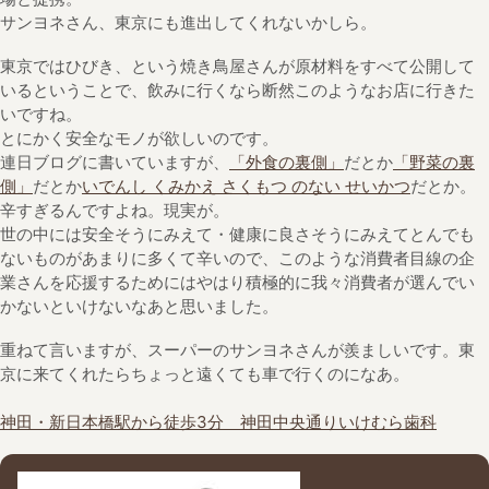
サンヨネさん、東京にも進出してくれないかしら。
東京ではひびき、という焼き鳥屋さんが原材料をすべて公開して
いるということで、飲みに行くなら断然このようなお店に行きた
いですね。
とにかく安全なモノが欲しいのです。
連日ブログに書いていますが、
「外食の裏側」
だとか
「野菜の裏
側」
だとか
いでんし くみかえ さくもつ のない せいかつ
だとか。
辛すぎるんですよね。現実が。
世の中には安全そうにみえて・健康に良さそうにみえてとんでも
ないものがあまりに多くて辛いので、このような消費者目線の企
業さんを応援するためにはやはり積極的に我々消費者が選んでい
かないといけないなあと思いました。
重ねて言いますが、スーパーのサンヨネさんが羨ましいです。東
京に来てくれたらちょっと遠くても車で行くのになあ。
神田・新日本橋駅から徒歩3分 神田中央通りいけむら歯科