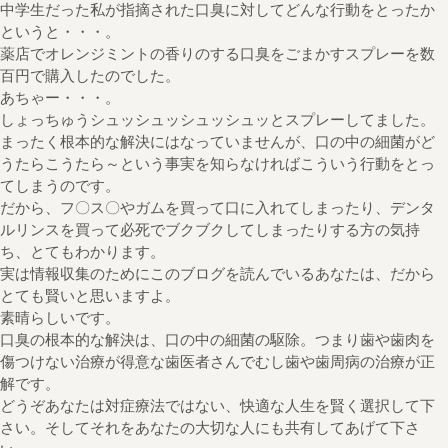
中学生だった私が指摘された口臭に対してどんな行動をとったか
というと・・・。
薬店でオレンジミントの香りのする口臭をごまかすスプレーを数
百円で購入したのでした。
あちゃー・・・。
しょっちゅうシュッシュッシュッシュッとスプレーしてました。
まったく根本的な解決にはなっていませんが、口の中の細菌がど
うたらこうたら～という事実を知らなければこういう行動をとっ
てしまうのです。
だから、フ〇ス〇やガムを買って口に入れてしまったり、デンタ
ルリンスを買って必死でブクブクしてしまったりする方の気持
ち、とてもわかります。
実は情報収集のためにこのブログを読んでいるあなたは、だから
とても賢いと思いますよ。
素晴らしいです。
口臭の根本的な解決は、口の中の細菌の駆除。つまり歯や歯肉を
傷つけない治療が得意な歯医者さんでむし歯や歯周病の治療が正
解です。
どうぞあなたは対症療法ではない、快適な人生を賢く選択して下
さい。そしてそれをあなたの大切な人にも共有してあげて下さ