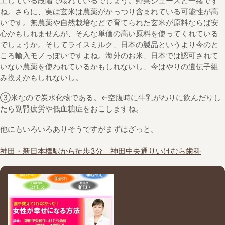
工している段階で壊れているでしょう。野菜ジュースと一緒です
ね。さらに、実は玄米は農薬がかっつり含まれている可能性が高
いです。無農薬や自然栽培などで育てられた玄米が原料ならば安
心かもしれませんが、そんな単価の高い原料を使ってくれている
でしょうか。そしてライスミルク、日本の製品というより今のと
ころ輸入モノっぽいですよね。海外のお米、日本では認可されて
いない農薬を使われているかもしれないし、今はやりの遺伝子組
み換えかもしれないし。
③米なので炭水化物である。←空腹時に牛乳がわりに飲んだりし
たら副腎疲労や低血糖症をおこしますね。
他にもいろいろありそうですがまずはざっと。
神田・新日本橋駅から徒歩3分 神田中央通りいけむら歯科