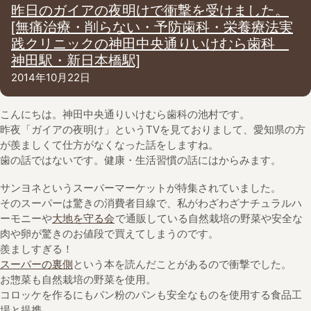
昨日のガイアの夜明けで衝撃を受けました。
[無痛治療・削らない・予防歯科・栄養療法実
践クリニックの神田中央通りいけむら歯科
神田駅・新日本橋駅]
2014年10月22日
こんにちは。神田中央通りいけむら歯科の池村です。
昨夜「ガイアの夜明け」というTVを見ておりまして、愛知県の方
が羨ましくて仕方がなくなった話をしますね。
歯の話ではないです。健康・生活習慣の話にはからみます。
サンヨネというスーパーマーケットが特集されていました。
そのスーパーは驚きの消費者目線で、私がわざわざナチュラルハ
ーモニーや
大地を守る会
で通販している自然栽培の野菜や安全な
肉や卵が驚きのお値段で買えてしまうのです。
羨ましすぎる！
スーパーの裏側
という本を読んだことがあるので衝撃でした。
お惣菜も自然栽培の野菜を使用。
コロッケを作るにもパン粉のパンも安全なものを使用する食品工
場と提携。