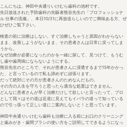
こんにちは。神田中央通りいけむら歯科の池村です。
先日放送された予防歯科の先駆者熊谷先生の「プロフェッショナ
ル 仕事の流儀」、本日10/31に再放送らしいのでご興味ある方、ぜ
ひぜひご覧下さい。
検査の前に治療はしない。すぐ治療しちゃうと原因がわからない
まま、改善しようがないまま、その患者さんは日常に戻ってしま
うから。
なぜ治療が必要になったのかを一緒に探して、見つけて、もうむ
し歯や歯周病にならないようにする。
熊谷先生のところで、それが患者さんに浸透するまで15年かかっ
た、と言っているので私も諦めずに頑張ります。
だって絶対にその方が患者さんのためなんだもの。
その方の人生を守ろうと思ったら適当な処置はできません。
どんなに患者さんが早く治療だけして欲しいと言ったって、プロ
として我々はその道は近道に見えてもイバラの道って知っている
ので引っ張って正しい道にご案内しないと！と思っています。
神田中央通りいけむら歯科も治療に入る前にお口のクリーニング
と歯みがき・歯間ブラシの使い方をご説明してできるようになっ