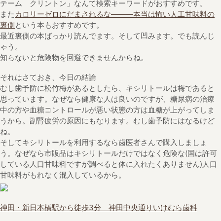
テーム クリントン」なんて検索キーワードがおすすめです。
また
カロリーゼロにだまされるな―――本当は怖い人工甘味料の
裏側
という本もおすすめです。
最近裏側の本ばっかり読んでます。そして凹みます。でも読んじ
ゃう。
知らないと危険物を回避できませんからね。
それはさておき、今日の結論
むし歯予防に松竹梅があるとしたら、キシリトールは梅であると
思っています。なぜなら健康な人は良いのですが、糖尿病の治療
中の方や血糖コントロールが悪い状態の方は血糖が上がってしま
うから。副腎疲労の原因にもなります。むし歯予防にはなるけど
ね。
そしてキシリトールを利用するなら歯医者さんで購入しましょ
う。なぜなら市販品はキシリトールだけではなく危険な(国は許可
している人口甘味料ですが調べると体に入れたくありません)人口
甘味料がもれなく混入しているから。
神田・新日本橋駅から徒歩3分 神田中央通りいけむら歯科