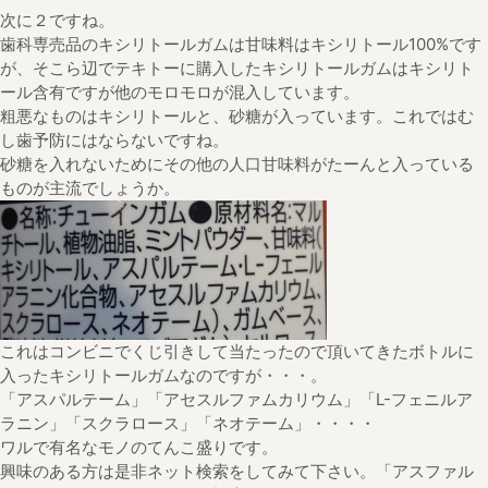
次に２ですね。
歯科専売品のキシリトールガムは甘味料はキシリトール100%です
が、そこら辺でテキトーに購入したキシリトールガムはキシリト
ール含有ですが他のモロモロが混入しています。
粗悪なものはキシリトールと、砂糖が入っています。これではむ
し歯予防にはならないですね。
砂糖を入れないためにその他の人口甘味料がたーんと入っている
ものが主流でしょうか。
これはコンビニでくじ引きして当たったので頂いてきたボトルに
入ったキシリトールガムなのですが・・・。
「アスパルテーム」「アセスルファムカリウム」「L-フェニルア
ラニン」「スクラロース」「ネオテーム」・・・・
ワルで有名なモノのてんこ盛りです。
興味のある方は是非ネット検索をしてみて下さい。「アスファル