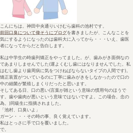
こんにちは。神田中央通りいけむら歯科の池村です。
前回口臭について偉そうにブログ
を書きましたが、こんなことを
気にするようになったのは歯科大に入ってから・・・いえ、歯医
者になってからだと告白します。
私は中学生の時歯列矯正をやってました。が、歯みがき面倒なの
であまりしませんでした(運よくむし歯にはなりませんでした。私
はむし歯より歯周病に気をつけねばならないタイプの人間です)。
矯正装置がついているのに丁寧に歯みがきをしなかったので口の
中の細菌が繁殖しまくりだったと思います。
そしてある日、口の悪い(言葉が雑という意味の慣用句のほうで
す。歯や歯肉が悪いという意味ではないですよ。この場合。念の
為。)同級生に指摘されました。
「池村、口臭いよ」
ガーン・・・その時の事、良く覚えています。
私はとっさに手で口を覆いました。
で。