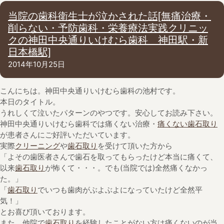
当院の歯科衛生士が泣かされた話[無痛治療・
削らない・予防歯科・栄養療法実践クリニッ
クの神田中央通りいけむら歯科 神田駅・新
日本橋駅]
2014年10月25日
こんにちは。神田中央通りいけむら歯科の池村です。
本日のタイトル。
うれしくて泣いたパターンのやつです。安心してお読み下さい。
神田中央通りいけむら歯科では痛くない治療・
痛くない歯石取り
が患者さんにご好評いただいています。
実際
クリーニング
や
歯石取り
を受けて頂いた方から
「よその歯医者さんで歯石を取ってもらったけど本当に痛くて、
以来
歯石取り
が怖くて・・・。でも(当院では)全然痛くなかっ
た。」
「
歯石取り
でいつも歯肉がぶよぶよになっていたけど全然平
気！」
とお喜び頂いております。
また、他院で
歯石取り
を経験したことがない方は痛くないのが当