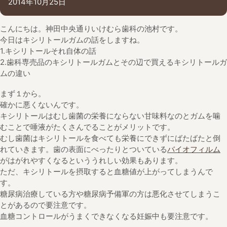
2014年10月25日
こんにちは。神田中央通りいけむら歯科の池村です。
今日はキシリトールガムの話をしますね。
1.キシリトールそれ自体の話
2.歯科専売品のキシリトールガムとその辺で買えるキシリトールガ
ムの違い
まず１から。
確かに悪くないんです。
キシリトールはむし歯菌の栄養にならない甘味料なのとガムを噛
むことで唾液がたくさんでることがメリットです。
むし歯菌はキシリトールを食べても栄養にできずにばたばたと倒
れていきます。歯の表面にべったりとついている
バイオフィルム
がはがれやすくなるといううれしい効果もあります。
ただ、キシリトールを摂取すると血糖値が上がってしまうんで
す。
糖尿病治療している方や糖尿病予備軍の方は悪化させてしまうこ
とがあるので要注意です。
血糖コントロールがうまくできなくなる妊娠中も要注意です。