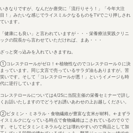
いきなりですが、なんだか唐突に「流行りそう！」「今年大注
目！」みたいな感じでライスミルクなるものをTVでごり押しされ
ています。
「健康にも良い」と言われていますが・・・栄養療法実践クリニ
ックの院長から言わせていただければ、まあ・・・
ざっと突っ込みを入れていきますね。
①コレステロールがゼロ！←植物性なのでコレステロール０に決
まっています。同じ文言で売っているサラダ油もありますが。苦
笑いです。そして「コレステロールが悪！」というイメージも時
代に逆行しています。
コレステロールについては4/25に当院主催の栄養セミナーで詳し
くお話いたしますのでどうぞお誘いあわせの上お越しください。
②ビタミン・ミネラル・食物繊維が豊富な玄米が材料。←まずラ
イスミルクになっている時点で食物繊維はこされているので０で
す。そしてビタミンミネラルなどは壊れやすいので商品として加