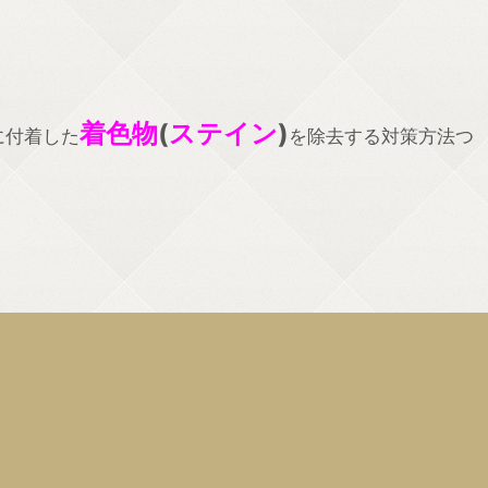
着色物
(
ステイン
)
に付着した
を除去する対策方法つ